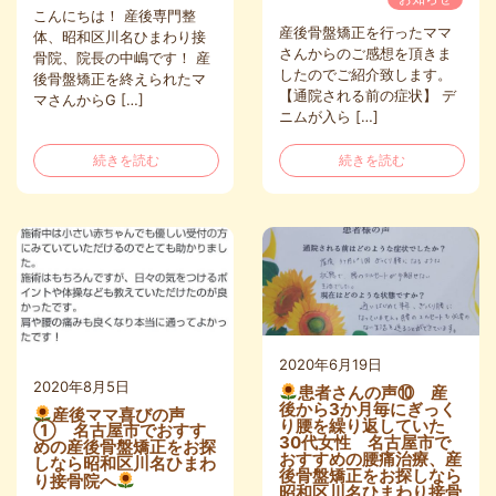
こんにちは！ 産後専門整
産後骨盤矯正を行ったママ
体、昭和区川名ひまわり接
さんからのご感想を頂きま
骨院、院長の中嶋です！ 産
したのでご紹介致します。
後骨盤矯正を終えられたマ
【通院される前の症状】 デ
マさんからG […]
ニムが入ら […]
続きを読む
続きを読む
2020年6月19日
2020年8月5日
患者さんの声⑩ 産
後から3か月毎にぎっく
産後ママ喜びの声
り腰を繰り返していた
① 名古屋市でおすす
30代女性 名古屋市で
めの産後骨盤矯正をお探
おすすめの腰痛治療、産
しなら昭和区川名ひまわ
後骨盤矯正をお探しなら
り接骨院へ
昭和区川名ひまわり接骨