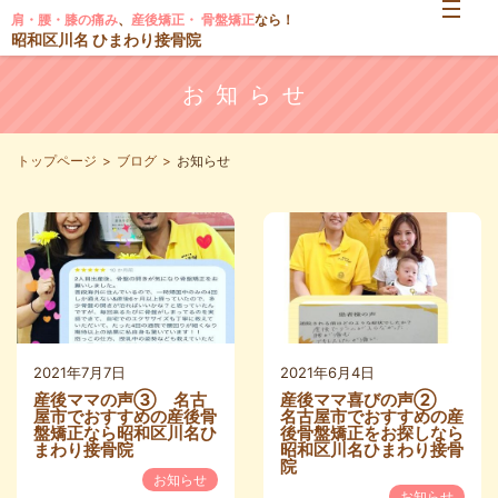
肩・腰・膝の痛み
、
産後矯正・ 骨盤矯正
なら！
昭和区川名 ひまわり接骨院
お知らせ
トップページ
ブログ
お知らせ
2021年7月7日
2021年6月4日
産後ママの声③ 名古
産後ママ喜びの声②
屋市でおすすめの産後骨
名古屋市でおすすめの産
盤矯正なら昭和区川名ひ
後骨盤矯正をお探しなら
まわり接骨院
昭和区川名ひまわり接骨
院
お知らせ
お知らせ