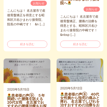
院へ
お知らせ
お知らせ
こんにちは！ 名古屋市で産
後骨盤矯正を得意とする昭
こんにちは！ 名古屋市で産
和区川名ひまわり接骨院、
後骨盤矯正、腰痛の治療を
院長の中嶋です！ &n […]
得意とする、昭和区川名ひ
まわり接骨院の中嶋です！
&nbsp […]
続きを読む
続きを読む
2020年5月12日
2020年5月15日
患者様の声⑧ 40代
患者様の声⑨ ５年
女性腕から指先の痛みと
間続いた腰痛を訴える
痺れ 名古屋でしびれを
20代女性 名古屋でお
治すおすすめの治療をお
すすめの腰痛治療をお探