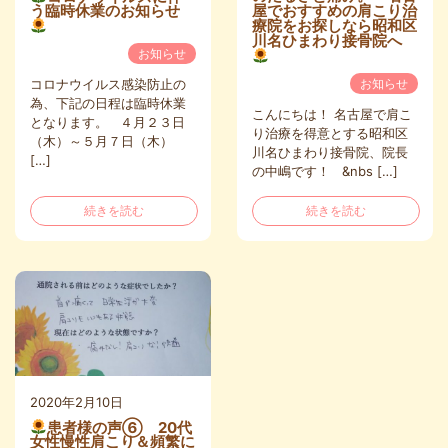
う臨時休業のお知らせ
屋でおすすめの肩こり治
療院をお探しなら昭和区
川名ひまわり接骨院へ
お知らせ
コロナウイルス感染防止の
お知らせ
為、下記の日程は臨時休業
こんにちは！ 名古屋で肩こ
となります。 ４月２３日
り治療を得意とする昭和区
（木）～５月７日（木）
川名ひまわり接骨院、院長
[…]
の中嶋です！ &nbs […]
続きを読む
続きを読む
2020年2月10日
患者様の声⑥ 20代
女性慢性肩こり＆頻繁に