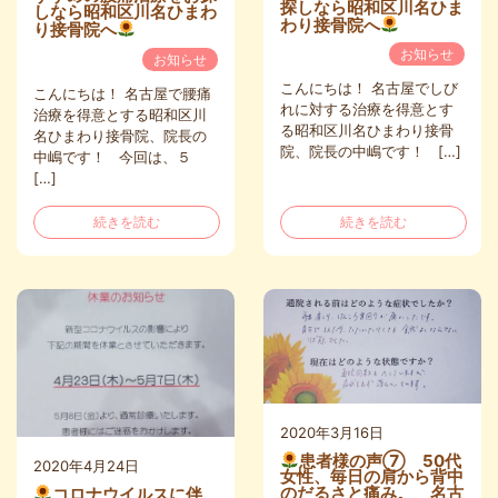
探しなら昭和区川名ひま
しなら昭和区川名ひまわ
わり接骨院へ
り接骨院へ
お知らせ
お知らせ
こんにちは！ 名古屋でしび
こんにちは！ 名古屋で腰痛
れに対する治療を得意とす
治療を得意とする昭和区川
る昭和区川名ひまわり接骨
名ひまわり接骨院、院長の
院、院長の中嶋です！ […]
中嶋です！ 今回は、５
[…]
続きを読む
続きを読む
2020年3月16日
患者様の声⑦ 50代
2020年4月24日
女性、毎日の肩から背中
コロナウイルスに伴
のだるさと痛み。 名古