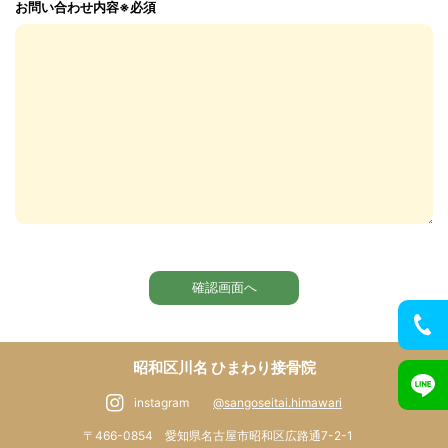
お問い合わせ内容※必須
昭和区川名 ひまわり接骨院
instagram
@sangoseitai.himawari
〒466-0854 愛知県名古屋市昭和区広路通7-2-1