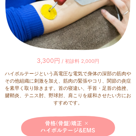
3,300円
/ 初診料 2,000円
ハイボルテージという高電圧な電気で身体の深部の筋肉や
その他組織に刺激を加え、筋肉の緊張やコリ、関節の炎症
を素早く取り除きます。首の寝違い、手首・足首の捻挫、
腱鞘炎、テニス肘、野球肘、肩こりを緩和させたい方にお
すすめです。