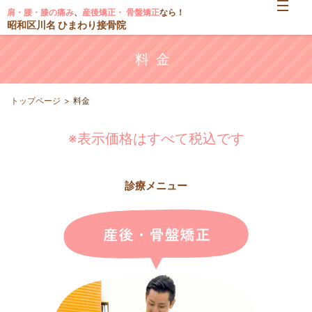
肩・腰・膝の痛み
、
産後矯正・ 骨盤矯正
なら！
昭和区川名 ひまわり接骨院
料金
トップページ
料金
※表示価格はすべて税込です
診療メニュー