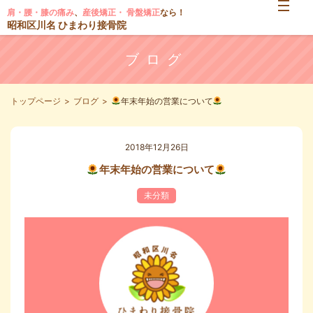
肩・腰・膝の痛み
、
産後矯正・ 骨盤矯正
なら！
昭和区川名 ひまわり接骨院
ブログ
トップページ
ブログ
年末年始の営業について
2018年12月26日
年末年始の営業について
未分類